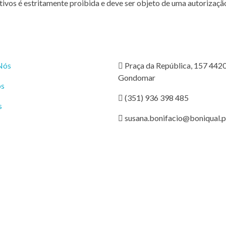
ivos é estritamente proibida e deve ser objeto de uma autorização 
Nós
Praça da República, 157 442
Gondomar
os
(351) 936 398 485
s
susana.bonifacio@boniqual.p