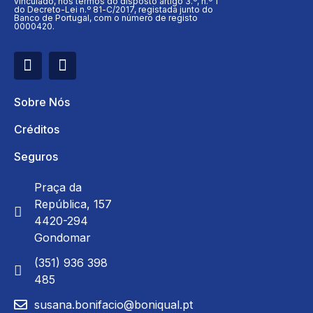
vinculado, nos termos do disposto artigo 3.º, n.º 1
do Decreto-Lei n.º 81-C/2017, registada junto do
Banco de Portugal, com o número de registo
0000420.
Sobre Nós
Créditos
Seguros
Praça da
República, 157
4420-294
Gondomar
(351) 936 398
485
susana.bonifacio@boniqual.pt